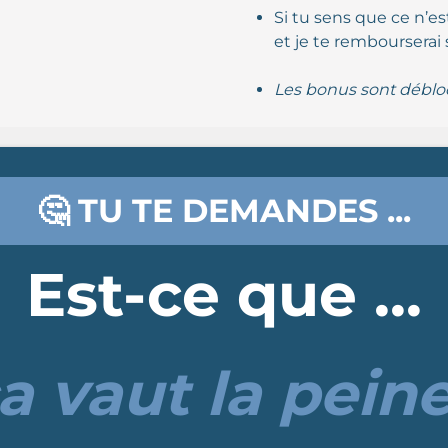
Si tu sens que ce n’est
et je te rembourserai
Les bonus sont débloq
🤔 TU TE DEMANDES ...
Est-ce que ...
a vaut la pein