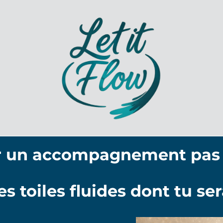
r un accompagnement pas 
es toiles fluides dont tu ser