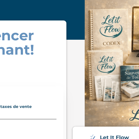
ncer
nant!
s taxes de vente
Let It Flow