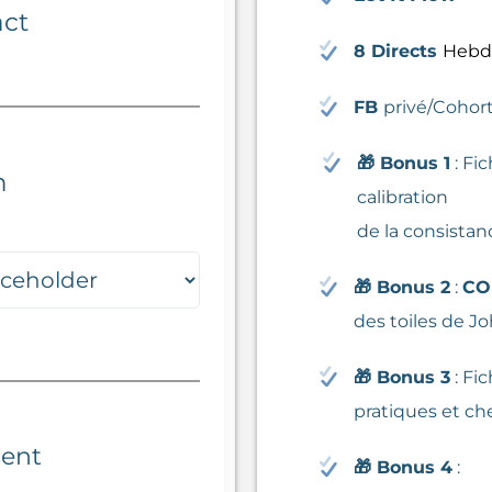
act
8 Directs
Hebd
FB
privé/Cohor
🎁
Bonus 1
: Fi
n
calibration
de la consistan
🎁
Bonus 2
:
CO
des toiles de J
🎁
Bonus 3
: Fi
pratiques et ch
ment
🎁
Bonus 4
: