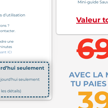
Mini-guide Sauv
 d’utilisation
Valeur t
ions ?
ontacter.
6
ndre une
minutes
uant ICI
urd’hui seulement
AVEC LA
aujourd’hui seulement
TU PAIES
3
 les détails
)