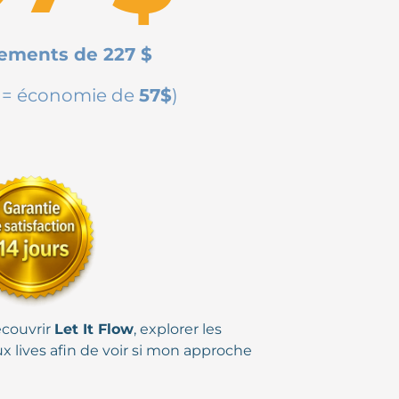
sements de 227 $
t = économie de
57$
)
couvrir
Let It Flow
, explorer les
ux lives afin de voir si mon approche