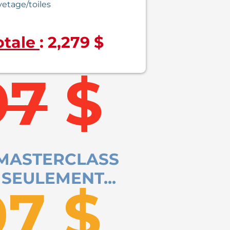
etage/toiles
otale
: 2,279 $
97
$
 MASTERCLASS
 SEULEMENT...
97 $